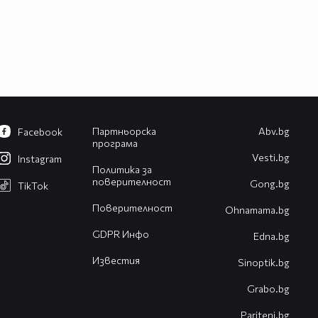
Партньорска
Abv.bg
Facebook
програма
Vesti.bg
Instagram
Политика за
поверителност
Gong.bg
TikTok
Поверителност
Оhnamama.bg
GDPR Инфо
Edna.bg
Известия
Sinoptik.bg
Grabo.bg
Pariteni.bg