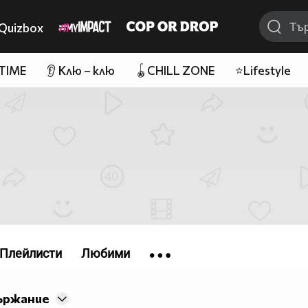
Quizbox
 TIME
👂 Клю – клю
🪀CHILL ZONE
⭐Lifestyle
Плейлисти
Любими
ържание