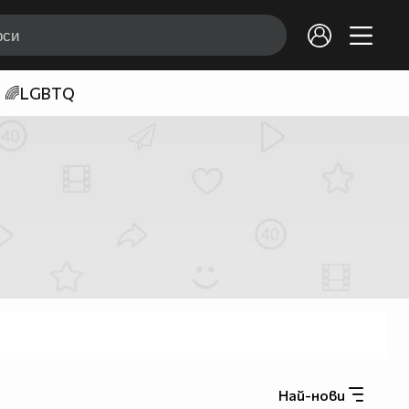
🌈LGBTQ
Най-нови