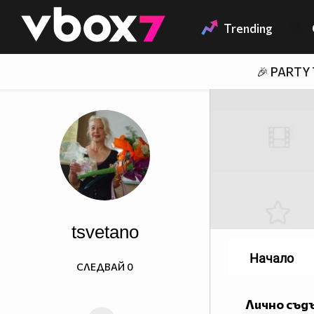
Member of
👾
Trending
🎉 PARTY
tsvetano
Начало
СЛЕДВАЙ
0
Лично съд