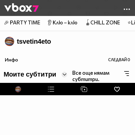
Member of
👾
🎉 PARTY TIME
👂 Клю – клю
🪀CHILL ZONE
⭐Li
tsvetin4eto
Инфо
СЛЕДВАЙ
0
Все още нямам
Моите субтитри
субтитри.