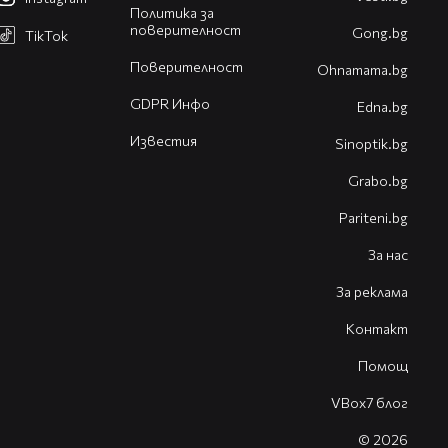
Политика за
поверителност
Gong.bg
TikTok
Поверителност
Оhnamama.bg
GDPR Инфо
Edna.bg
Известия
Sinoptik.bg
Grabo.bg
Pariteni.bg
За нас
За реклама
Контакт
Помощ
VBox7 блог
© 2026