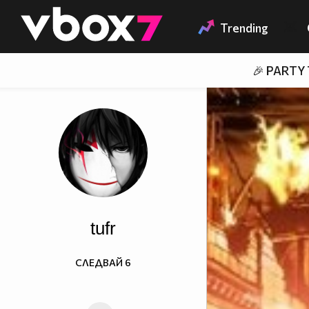
Member of
👾
Trending
🎉 PARTY
tufr
СЛЕДВАЙ
6