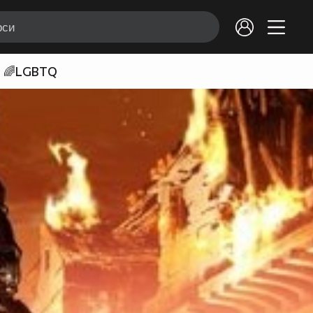
🌈LGBTQ