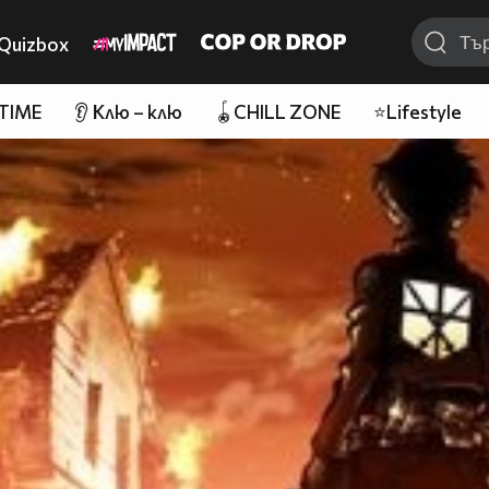
Quizbox
 TIME
👂 Клю – клю
🪀CHILL ZONE
⭐Lifestyle