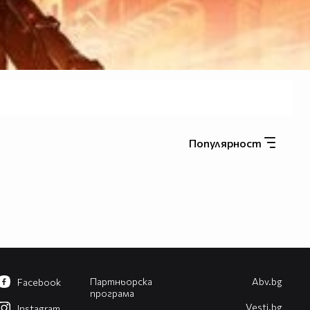
Популярност
Партньорска
Abv.bg
Facebook
програма
Vesti.bg
Instagram