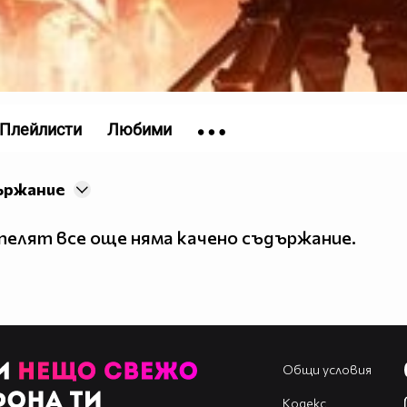
Плейлисти
Любими
ържание
елят все още няма качено съдържание.
Общи условия
Кодекс