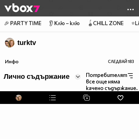
Member of
👾
🎉 PARTY TIME
👂 Клю – клю
🪀CHILL ZONE
⭐Li
turktv
Инфо
СЛЕДВАЙ
183
Потребителят
Лично съдържание
все още няма
качено съдържание.