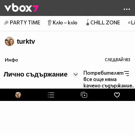
Member of
👾
🎉 PARTY TIME
👂 Клю – клю
🪀CHILL ZONE
⭐Li
turktv
Инфо
СЛЕДВАЙ
183
Потребителят
Лично съдържание
все още няма
качено съдържание.