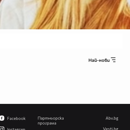
Най-нови
Партньорска
Abv.bg
Facebook
програма
Vesti.bg
Instagram