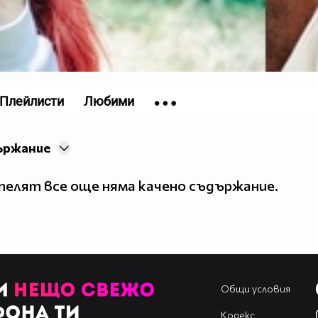
Плейлисти
Любими
ържание
елят все още няма качено съдържание.
Общи условия
Кодекс