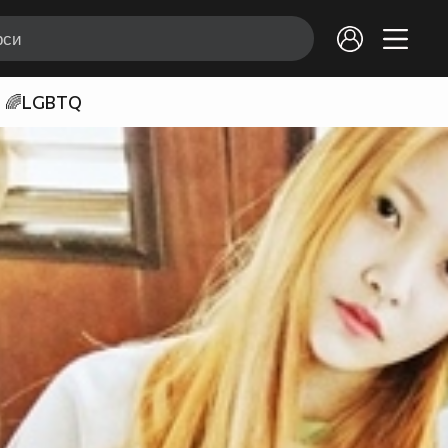
🌈LGBTQ