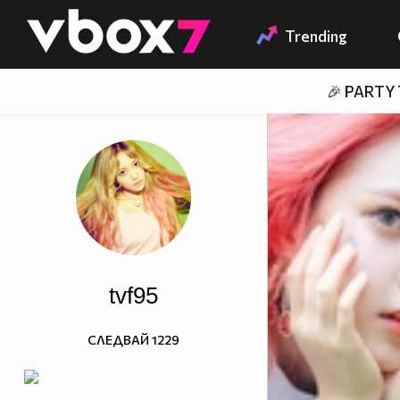
Member of
👾
Trending
🎉 PARTY
tvf95
СЛЕДВАЙ
1229