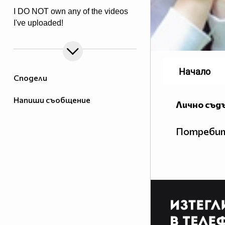
I DO NOT own any of the videos
I've uploaded!
Начало
Сподели
Напиши съобщение
Лично съд
Потребит