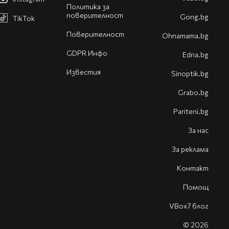
Политика за
поверителност
Gong.bg
TikTok
Поверителност
Оhnamama.bg
GDPR Инфо
Edna.bg
Известия
Sinoptik.bg
Grabo.bg
Pariteni.bg
За нас
За реклама
Контакт
Помощ
VBox7 блог
© 2026