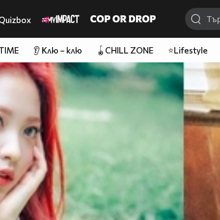
Quizbox
 TIME
👂 Клю – клю
🪀CHILL ZONE
⭐Lifestyle