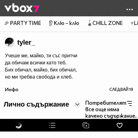
Member of
👾
🎉 PARTY TIME
👂 Клю – клю
🪀CHILL ZONE
⭐Li
tyler_
Учеше ме, майко, ти със притчи
да обичам всички като теб.
Бих обичал, майко, бих обичал,
но ми требва свобода и хлеб.
Инфо
СЛЕДВАЙ
19
Потребителят
Лично съдържание
все още няма
качено съдържание.