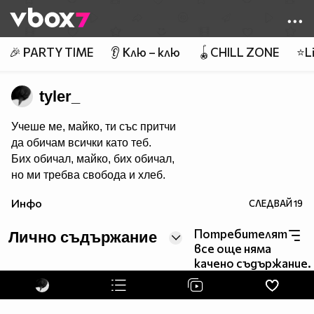
Member of
👾
🎉 PARTY TIME
👂 Клю – клю
🪀CHILL ZONE
⭐Li
tyler_
Учеше ме, майко, ти със притчи
да обичам всички като теб.
Бих обичал, майко, бих обичал,
но ми требва свобода и хлеб.
Инфо
СЛЕДВАЙ
19
Потребителят
Лично съдържание
все още няма
качено съдържание.