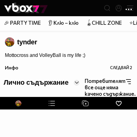
Member of
👾
🎉 PARTY TIME
👂 Клю – клю
🪀CHILL ZONE
⭐Li
tynder
Mottocross and VolleyBall is my life ;)
Инфо
СЛЕДВАЙ
2
Потребителят
Лично съдържание
все още няма
качено съдържание.