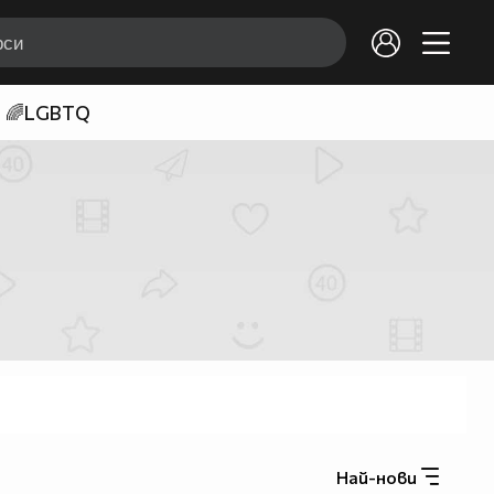
🌈LGBTQ
Най-нови