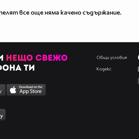
елят все още няма качено съдържание.
Общи условия
Кодекс