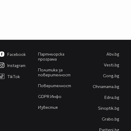
Партньорска
Abv.bg
Facebook
програма
Vesti.bg
Instagram
Политика за
поверителност
Gong.bg
TikTok
Поверителност
Оhnamama.bg
GDPR Инфо
Edna.bg
Известия
Sinoptik.bg
Grabo.bg
Pariteni.bg