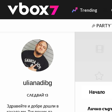
Member of
👾
Trending
🎉 PARTY
ulianadibg
Начало
СЛЕДВАЙ
13
Здравейте и добре дошли в
Лично съд
канала ми. Тук реших да