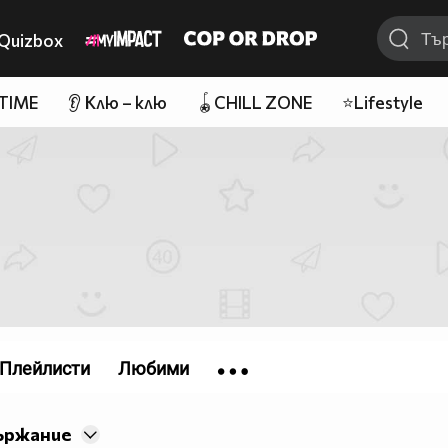
Quizbox
 TIME
👂 Клю – клю
🪀CHILL ZONE
⭐Lifestyle
Плейлисти
Любими
ържание