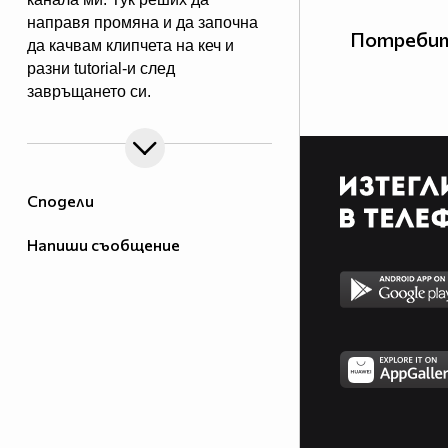
направя промяна и да започна
Потребит
да качвам клипчета на кеч и
разни tutorial-и след
завръщането си.
Сподели
Напиши съобщение