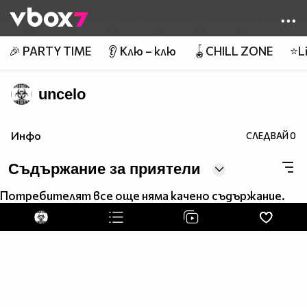
Member of
👾
🎉 PARTY TIME
👂 Клю – клю
🪀CHILL ZONE
⭐Li
uncelo
Инфо
СЛЕДВАЙ
0
Съдържание за приятели
Потребителят все още няма качено съдържание.