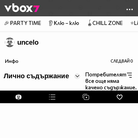
Member of
👾
🎉 PARTY TIME
👂 Клю – клю
🪀CHILL ZONE
⭐Li
uncelo
Инфо
СЛЕДВАЙ
0
Потребителят
Лично съдържание
все още няма
качено съдържание.