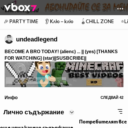
Member of
👾
🎉 PARTY TIME
👂 Клю – клю
🪀CHILL ZONE
⭐Li
undeadlegend
BECOME A BRO TODAY! (alienc) ...
|| (yes) [THANKS
FOR WATCHING]
(star)||SUSBCRIBE||
alt="Minecraft Best Videos">
Инфо
СЛЕДВАЙ
42
Emolicious xDD skype: desitios
Лично съдържание
Потребителят все
още няма качено съдържание.