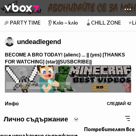
Member of
👾
🎉 PARTY TIME
👂 Клю – клю
🪀CHILL ZONE
⭐Li
undeadlegend
BECOME A BRO TODAY! (alienc) ...
|| (yes) [THANKS
FOR WATCHING]
(star)||SUSBCRIBE||
alt="Minecraft Best Videos">
Инфо
СЛЕДВАЙ
42
Emolicious xDD skype: desitios
Лично съдържание
Потребителят все
още няма качено съдържание.