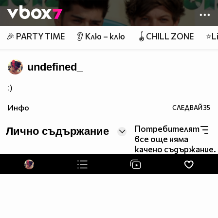
Member of
👾
🎉 PARTY TIME
👂 Клю – клю
🪀CHILL ZONE
⭐Li
undefined_
:)
Инфо
СЛЕДВАЙ
35
Потребителят
Лично съдържание
все още няма
качено съдържание.