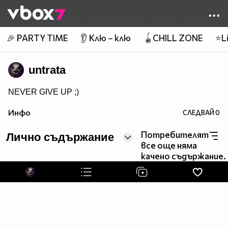
Member of
👾
🎉 PARTY TIME
👂 Клю – клю
🪀CHILL ZONE
⭐Li
untrata
NEVER GIVE UP ;)
Инфо
СЛЕДВАЙ
0
Потребителят
Лично съдържание
все още няма
качено съдържание.