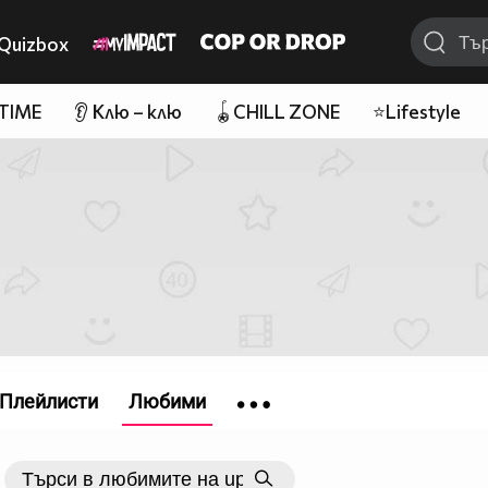
Quizbox
 TIME
👂 Клю – клю
🪀CHILL ZONE
⭐Lifestyle
Плейлисти
Любими