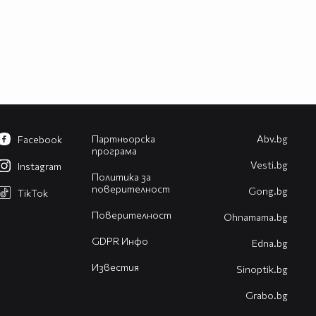
Партньорска
Abv.bg
Facebook
програма
Vesti.bg
Instagram
Политика за
поверителност
Gong.bg
TikTok
Поверителност
Оhnamama.bg
GDPR Инфо
Edna.bg
Известия
Sinoptik.bg
Grabo.bg