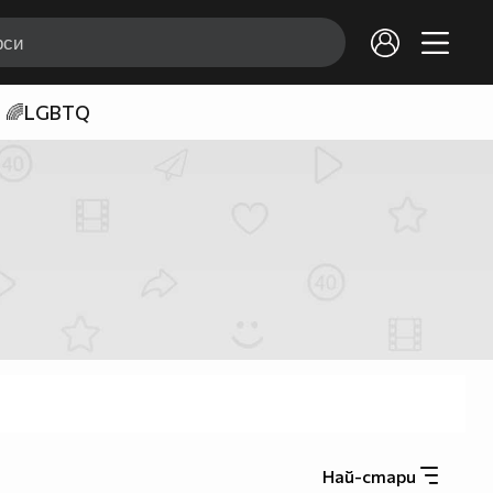
🌈LGBTQ
Най-стари