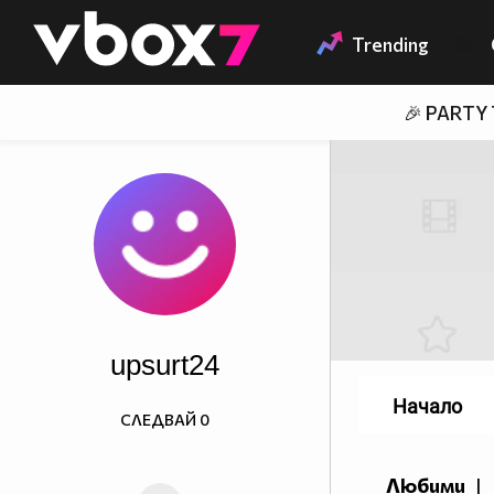
Member of
👾
Trending
🎉 PARTY
upsurt24
Начало
СЛЕДВАЙ
0
Любими
|