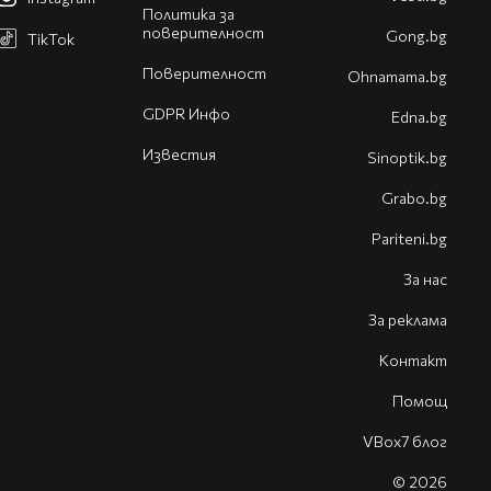
Политика за
поверителност
Gong.bg
TikTok
Поверителност
Оhnamama.bg
GDPR Инфо
Edna.bg
Известия
Sinoptik.bg
Grabo.bg
Pariteni.bg
За нас
За реклама
Контакт
Помощ
VBox7 блог
© 2026