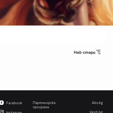
Най-стари
Партньорска
Abv.bg
Facebook
програма
Vesti.bg
Instagram