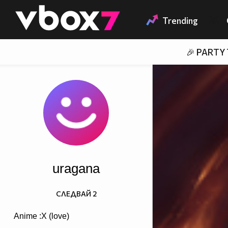
Member of
👾
Trending
🎉 PARTY
uragana
СЛЕДВАЙ
2
Anime :X (love)