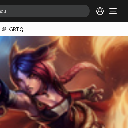
🌈LGBTQ