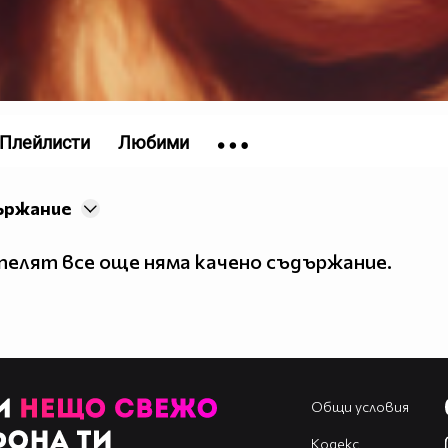
Плейлисти
Любими
ържание
елят все още няма качено съдържание.
Общи условия
Кодекс