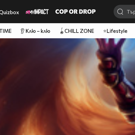
Quizbox
 TIME
👂 Клю – клю
🪀CHILL ZONE
⭐Lifestyle