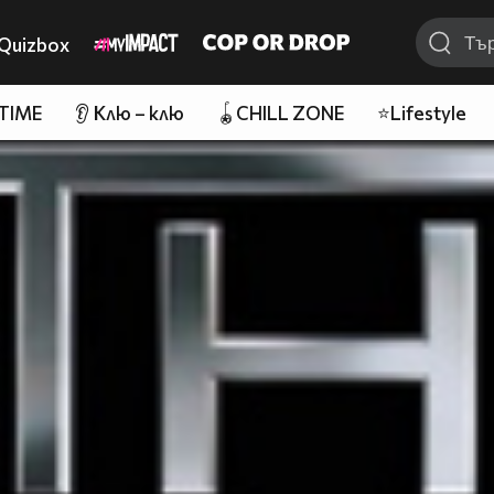
Quizbox
 TIME
👂 Клю – клю
🪀CHILL ZONE
⭐Lifestyle