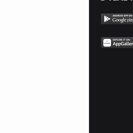
Това са и 3-те ми титана
Logitech z2300
Дигиталната ми 5.1 Система за
домашно кино :) Logitech z906
(star)