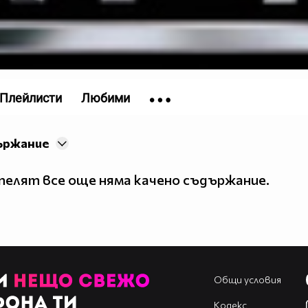
5oVYEw?
Плейлисти
Любими
ържание
елят все още няма качено съдържание.
Общи условия
Кодекс