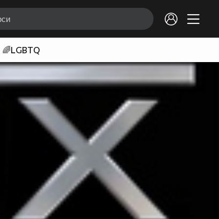
🌈LGBTQ