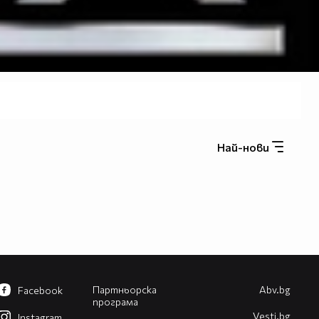
Най-нови
Партньорска
Abv.bg
Facebook
програма
Vesti.bg
Instagram