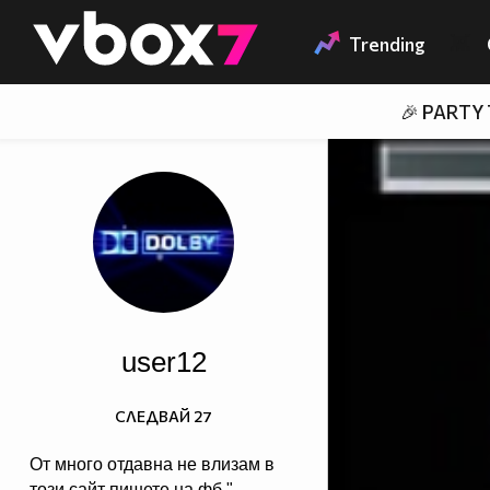
Member of
👾
Trending
🎉 PARTY
user12
СЛЕДВАЙ
27
От много отдавна не влизам в
този сайт пишете на фб "