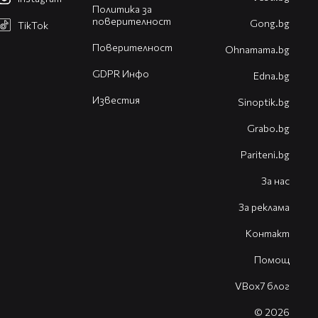
Политика за
поверителност
Gong.bg
TikTok
Поверителност
Оhnamama.bg
GDPR Инфо
Edna.bg
Известия
Sinoptik.bg
Grabo.bg
Pariteni.bg
За нас
За реклама
Контакт
Помощ
VBox7 блог
© 2026