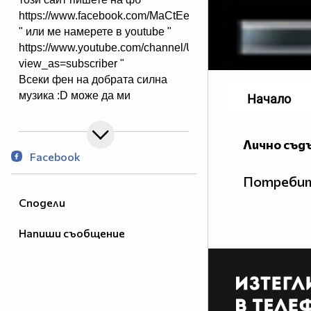
https://www.facebook.com/MaCtEeeR
" или ме намерете в youtube "
https://www.youtube.com/channel/UCzQt1rjJFSyLvJ0QG
view_as=subscriber "
Всеки фен на добрата силна
музика :D може да ми
Начало
пише на скайп :
▂ ▃ ▄ ▅ ▆ ▇ █ STRONG BASS █
Лично съд
▇ ▆ ▅ ▄ ▃ ▂
Facebook
Follow on instagram
Потребит
{√ip}***Само Хитове***{√ip}
Сподели
Един от най-добрите ми
приятели :
orioncaraudiosecurity
Напиши съобщение
Следваща цел:
▂ ▃ ▄ ▅ ▆ ▇ █ Audio Fans Of
Bulgaria Bass Team █ ▇ ▆ ▅ ▄ ▃
▂