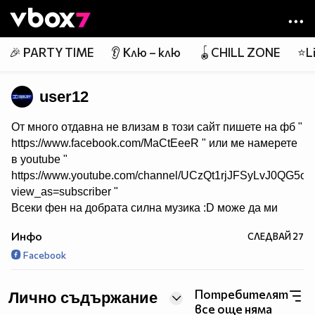
Member of
👾
🎉 PARTY TIME
👂 Клю – клю
🪀CHILL ZONE
⭐Li
user12
От много отдавна не влизам в този сайт пишете на фб "
https://www.facebook.com/MaCtEeeR " или ме намерете
в youtube "
https://www.youtube.com/channel/UCzQt1rjJFSyLvJ0QG5
view_as=subscriber "
Всеки фен на добрата силна музика :D може да ми
пише на скайп :
Инфо
СЛЕДВАЙ
27
▂ ▃ ▄ ▅ ▆ ▇ █ STRONG BASS █ ▇ ▆ ▅ ▄ ▃ ▂
Facebook
Follow on instagram
{√ip}***Само Хитове***{√ip}
Потребителят
Лично съдържание
Един от най-добрите ми приятели :
все още няма