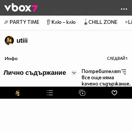
Member of
👾
🎉 PARTY TIME
👂 Клю – клю
🪀CHILL ZONE
⭐Li
utiii
Инфо
СЛЕДВАЙ
1
Потребителят
Лично съдържание
все още няма
качено съдържание.