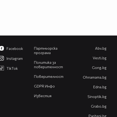
Партньорска
Abv.bg
Facebook
програма
Vesti.bg
Instagram
Политика за
поверителност
Gong.bg
TikTok
Поверителност
Оhnamama.bg
GDPR Инфо
Edna.bg
Известия
Sinoptik.bg
Grabo.bg
Pariteni.bg