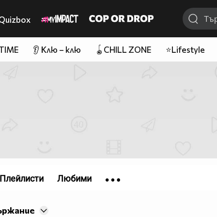
Quizbox
 TIME
👂 Клю – клю
🪀CHILL ZONE
⭐Lifestyle
Плейлисти
Любими
ържание