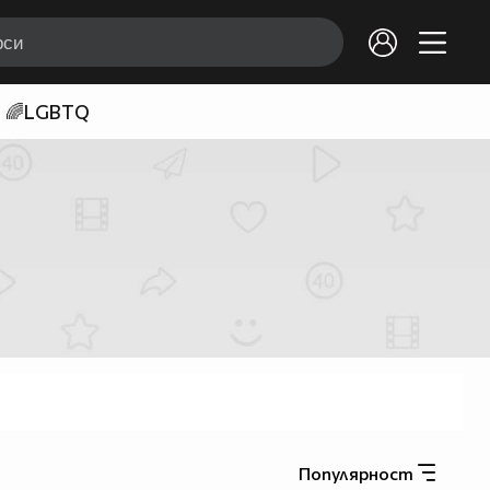
🌈LGBTQ
Популярност