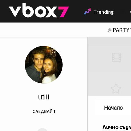
Member of
👾
Trending
🎉 PARTY
utiii
Начало
СЛЕДВАЙ
1
Лично съд