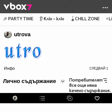
Member of
👾
🎉 PARTY TIME
👂 Клю – клю
🪀CHILL ZONE
⭐Li
utrova
Инфо
СЛЕДВАЙ
1
src="http://text.glitter-graphics.net/dec/v.gif">
Потребителят
Лично съдържание
все още няма
качено съдържание.