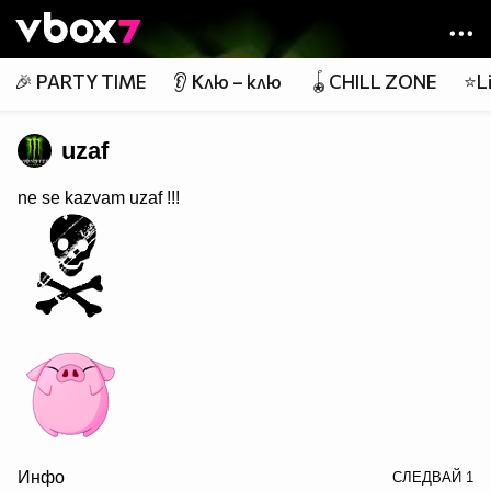
Member of
👾
🎉 PARTY TIME
👂 Клю – клю
🪀CHILL ZONE
⭐Li
uzaf
ne se kazvam uzaf !!!
width=91 height=78 border=0>
Инфо
СЛЕДВАЙ
1