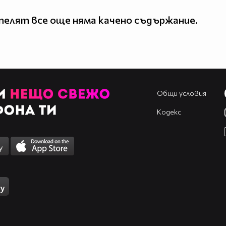
елят все още няма качено съдържание.
Общи условия
Кодекс