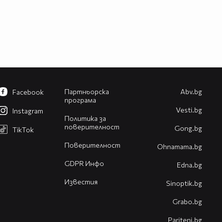
Партньорска
Abv.bg
Facebook
програма
Vesti.bg
Instagram
Политика за
поверителност
Gong.bg
TikTok
Поверителност
Оhnamama.bg
GDPR Инфо
Edna.bg
Известия
Sinoptik.bg
Grabo.bg
Pariteni.bg