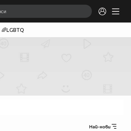
🌈LGBTQ
Най-нови