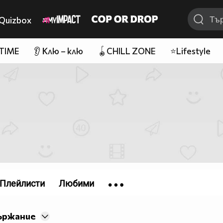
Quizbox
 TIME
👂 Клю – клю
🪀CHILL ZONE
⭐Lifestyle
Плейлисти
Любими
ържание