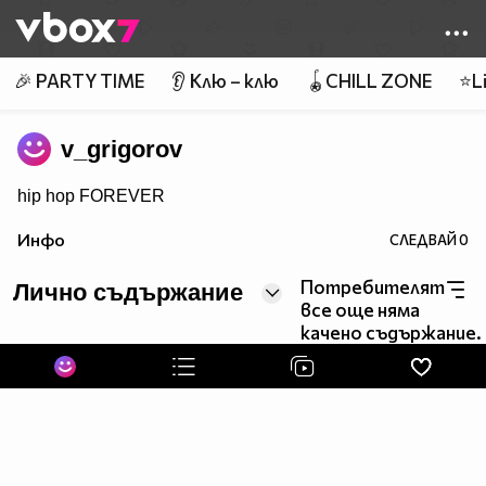
Member of
👾
🎉 PARTY TIME
👂 Клю – клю
🪀CHILL ZONE
⭐Li
v_grigorov
hip hop FOREVER
Инфо
СЛЕДВАЙ
0
Потребителят
Лично съдържание
все още няма
качено съдържание.