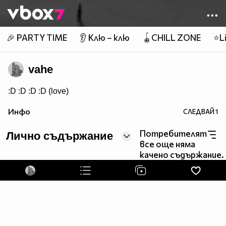
Member of
👾
🎉 PARTY TIME
👂 Клю – клю
🪀CHILL ZONE
⭐Li
vahe
:D :D :D :D (love)
Инфо
СЛЕДВАЙ
1
Потребителят
Лично съдържание
все още няма
качено съдържание.