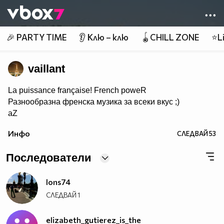
Member of
👾
🎉 PARTY TIME
👂 Клю – клю
🪀CHILL ZONE
⭐Li
vaillant
La puissance française! French poweR
Разнообразна френска музика за всеки вкус ;)
aZ
Инфо
СЛЕДВАЙ
53
Последователи
lons74
СЛЕДВАЙ
1
elizabeth_gutierez_is_the