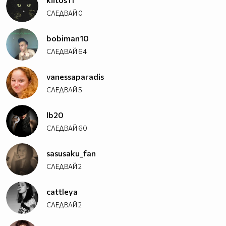
СЛЕДВАЙ
0
bobiman10
СЛЕДВАЙ
64
vanessaparadis
СЛЕДВАЙ
5
lb20
СЛЕДВАЙ
60
sasusaku_fan
СЛЕДВАЙ
2
cattleya
СЛЕДВАЙ
2