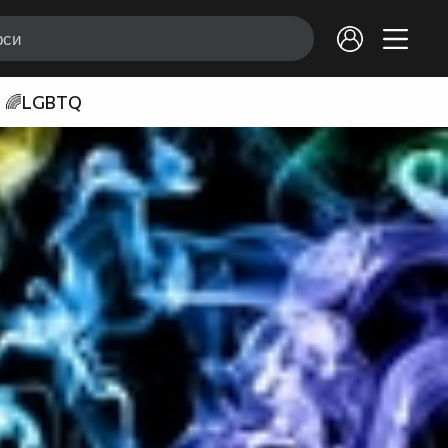
🌈LGBTQ