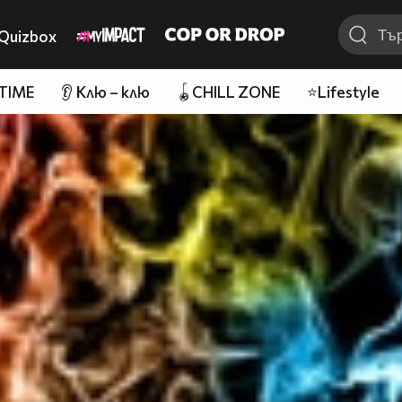
Quizbox
 TIME
👂 Клю – клю
🪀CHILL ZONE
⭐Lifestyle