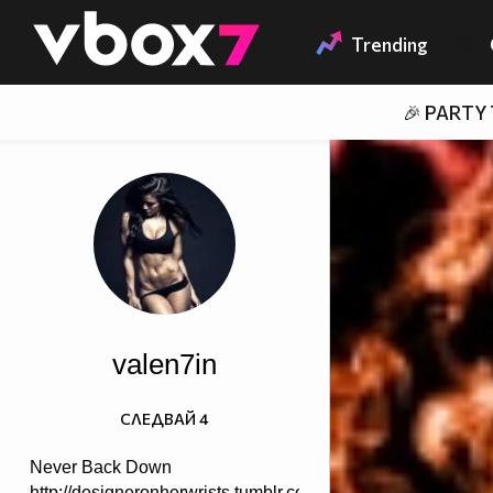
Member of
👾
Trending
🎉 PARTY
valen7in
СЛЕДВАЙ
4
Never Back Down
http://designeronherwrists.tumblr.com/