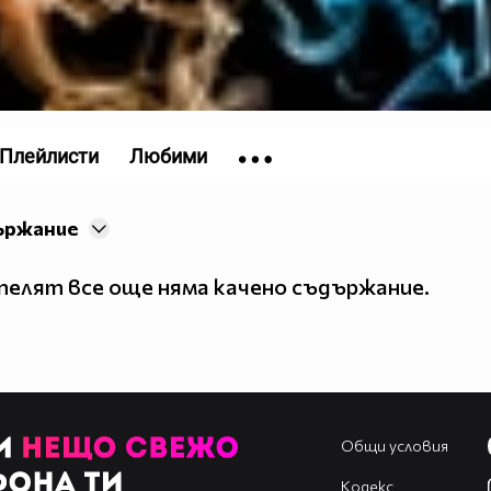
Плейлисти
Любими
ържание
елят все още няма качено съдържание.
Общи условия
Кодекс