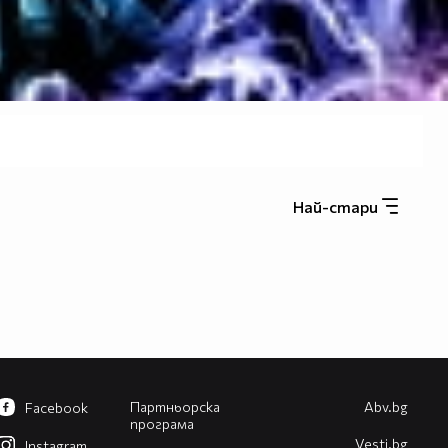
Най-стари
Партньорска
Abv.bg
Facebook
програма
Vesti.bg
Instagram