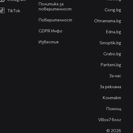
Политика за
поверителност
Gong.bg
TikTok
Поверителност
Оhnamama.bg
GDPR Инфо
Edna.bg
Известия
Sinoptik.bg
Grabo.bg
Pariteni.bg
За нас
За реклама
Контакт
Помощ
VBox7 блог
© 2026