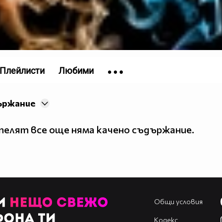
Плейлисти
Любими
ържание
елят все още няма качено съдържание.
Общи условия
Кодекс