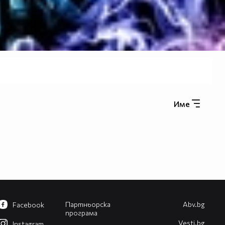
Име
Партньорска
Abv.bg
Facebook
програма
Vesti.bg
Instagram