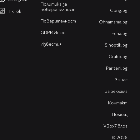
Политика за
поверителност
Gong.bg
TikTok
Поверителност
Оhnamama.bg
GDPR Инфо
Edna.bg
Известия
Sinoptik.bg
Grabo.bg
Pariteni.bg
За нас
За реклама
Контакт
Помощ
VBox7 блог
© 2026