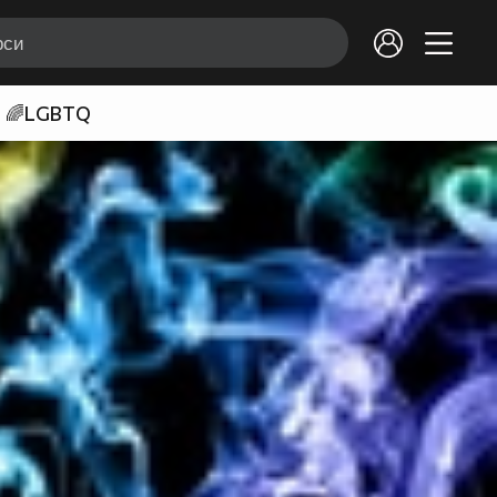
🌈LGBTQ