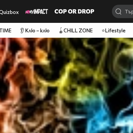
Quizbox
 TIME
👂 Клю – клю
🪀CHILL ZONE
⭐Lifestyle