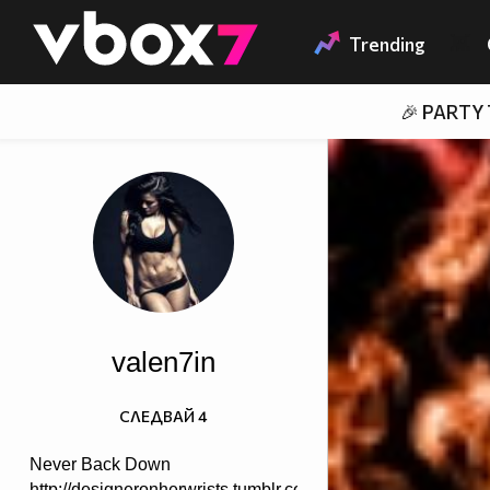
Member of
👾
Trending
🎉 PARTY
valen7in
СЛЕДВАЙ
4
Never Back Down
http://designeronherwrists.tumblr.com/