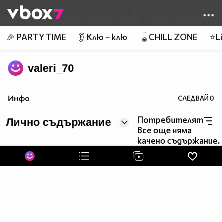
Member of
👾
🎉 PARTY TIME
👂 Клю – клю
🪀CHILL ZONE
⭐Li
valeri_70
Инфо
СЛЕДВАЙ
0
Потребителят
Лично съдържание
все още няма
качено съдържание.