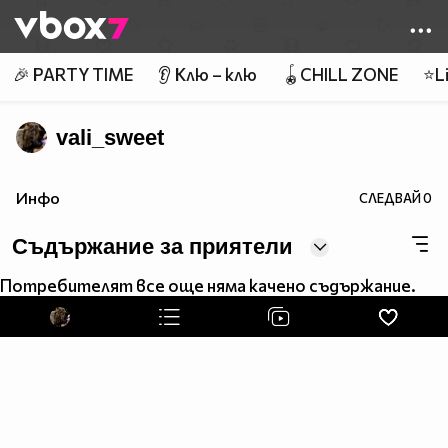
Member of
👾
🎉 PARTY TIME
👂 Клю – клю
🪀CHILL ZONE
⭐Li
vali_sweet
Инфо
СЛЕДВАЙ
0
Съдържание за приятели
Потребителят все още няма качено съдържание.