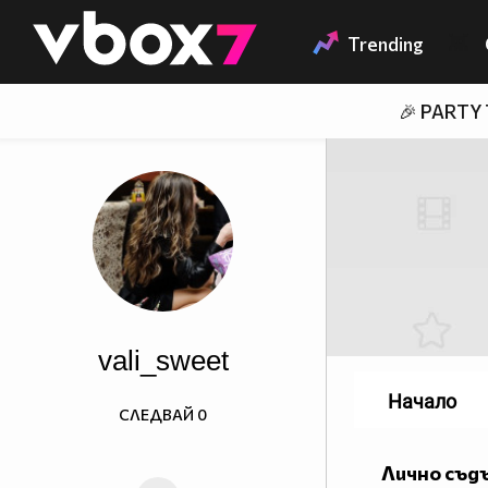
Member of
👾
Trending
🎉 PARTY
vali_sweet
Начало
СЛЕДВАЙ
0
Лично съд