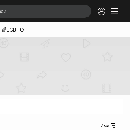
🌈LGBTQ
Име