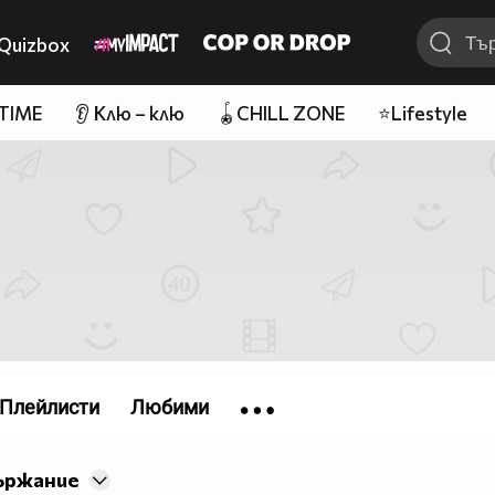
Quizbox
 TIME
👂 Клю – клю
🪀CHILL ZONE
⭐Lifestyle
Плейлисти
Любими
ържание