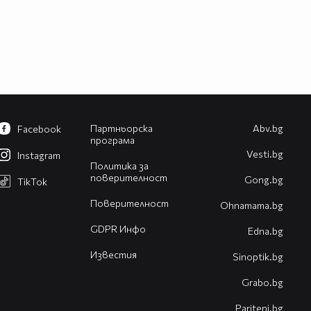
Партньорска
Abv.bg
Facebook
програма
Vesti.bg
Instagram
Политика за
поверителност
Gong.bg
TikTok
Поверителност
Оhnamama.bg
GDPR Инфо
Edna.bg
Известия
Sinoptik.bg
Grabo.bg
Pariteni.bg