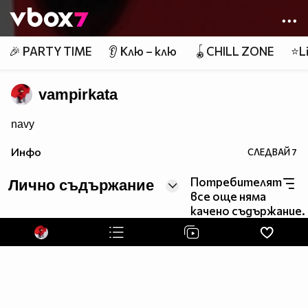
Member of
👾
🎉 PARTY TIME
👂 Клю – клю
🪀CHILL ZONE
⭐Li
vampirkata
navy
Инфо
СЛЕДВАЙ
7
Потребителят
Лично съдържание
все още няма
качено съдържание.