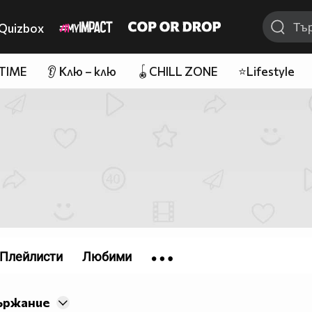
Quizbox
 TIME
👂 Клю – клю
🪀CHILL ZONE
⭐Lifestyle
Плейлисти
Любими
ържание