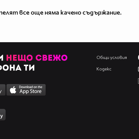
елят все още няма качено съдържание.
Общи условия
Кодекс