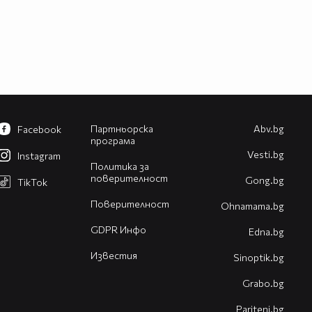
Партньорска
Abv.bg
Facebook
програма
Vesti.bg
Instagram
Политика за
поверителност
Gong.bg
TikTok
Поверителност
Оhnamama.bg
GDPR Инфо
Edna.bg
Известия
Sinoptik.bg
Grabo.bg
Pariteni.bg