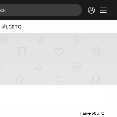
🌈LGBTQ
Най-нови