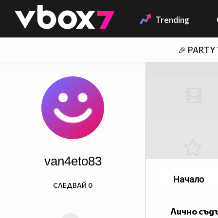
Member of
👾
Trending
🎉 PARTY
van4eto83
Начало
СЛЕДВАЙ
0
Лично съд