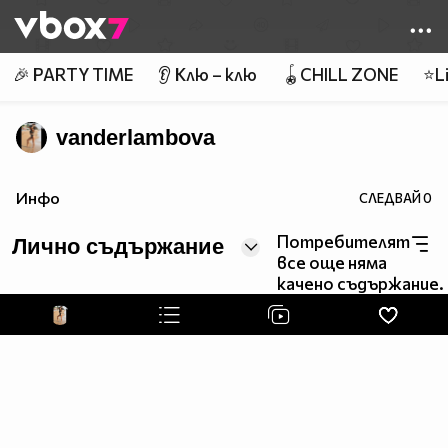
Member of
👾
🎉 PARTY TIME
👂 Клю – клю
🪀CHILL ZONE
⭐Li
vanderlambova
Инфо
СЛЕДВАЙ
0
Потребителят
Лично съдържание
все още няма
качено съдържание.