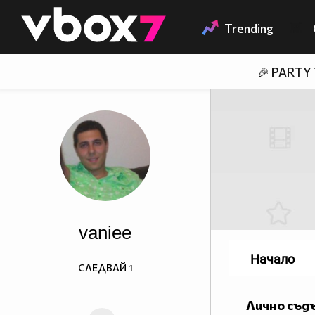
Member of
👾
Trending
🎉 PARTY
vaniee
Начало
СЛЕДВАЙ
1
Лично съд