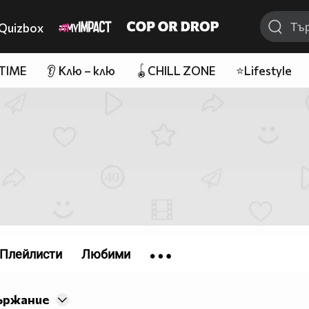
Quizbox
 TIME
👂 Клю – клю
🪀CHILL ZONE
⭐Lifestyle
Плейлисти
Любими
ържание