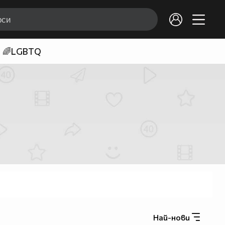
🌈LGBTQ
Най-нови