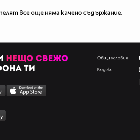
елят все още няма качено съдържание.
Общи условия
Кодекс