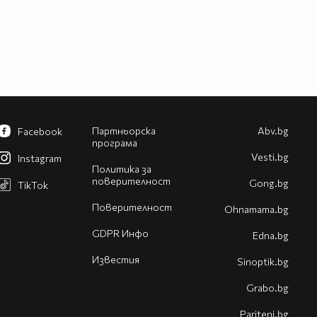
Партньорска
Abv.bg
Facebook
програма
Vesti.bg
Instagram
Политика за
поверителност
Gong.bg
TikTok
Поверителност
Оhnamama.bg
GDPR Инфо
Edna.bg
Известия
Sinoptik.bg
Grabo.bg
Pariteni.bg