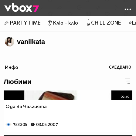
Member of
👾
🎉 PARTY TIME
👂 Клю – клю
🪀CHILL ZONE
⭐Li
vanilkata
Инфо
СЛЕДВАЙ
0
Любими
02:40
Ода За Чалгията
753 305
03.05.2007