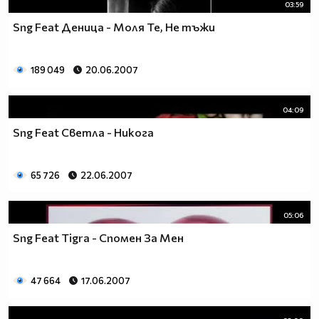
03:59
Sng Feat Деница - Моля Те, Не тъжи
189 049
20.06.2007
04:09
Sng Feat Светла - Никога
65 726
22.06.2007
05:06
Sng Feat Tigra - Спомен За Мен
47 664
17.06.2007