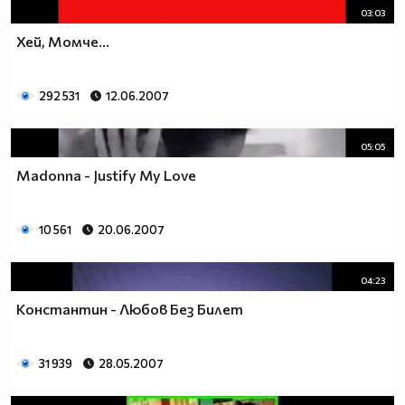
03:03
Хей, Момче...
292 531
12.06.2007
05:05
Madonna - Justify My Love
10 561
20.06.2007
04:23
Константин - Любов Без Билет
31 939
28.05.2007