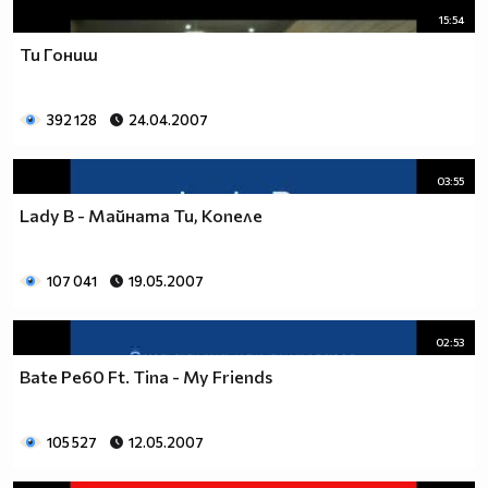
15:54
Ти Гониш
392 128
24.04.2007
03:55
Lady B - Майната Ти, Копеле
107 041
19.05.2007
02:53
Bate Pe60 Ft. Tina - My Friends
105 527
12.05.2007