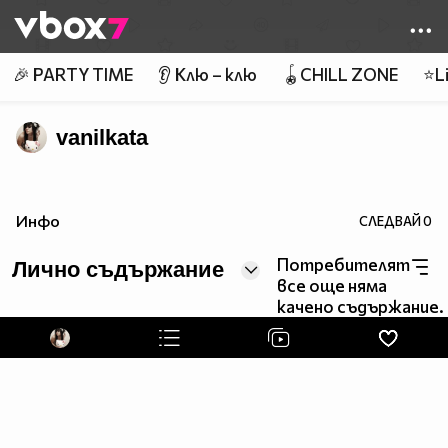
Member of
👾
🎉 PARTY TIME
👂 Клю – клю
🪀CHILL ZONE
⭐Li
vanilkata
Инфо
СЛЕДВАЙ
0
Потребителят
Лично съдържание
все още няма
качено съдържание.