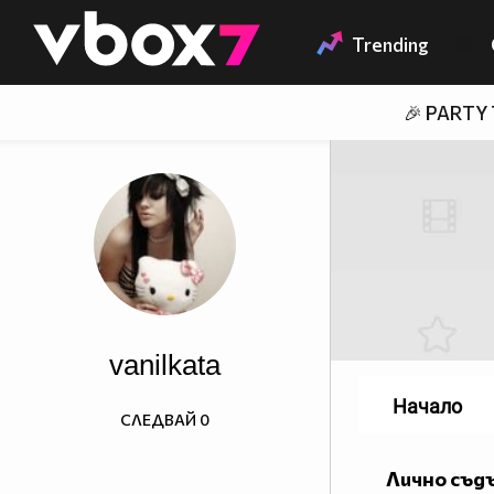
Member of
👾
Trending
🎉 PARTY
vanilkata
Начало
СЛЕДВАЙ
0
Лично съд