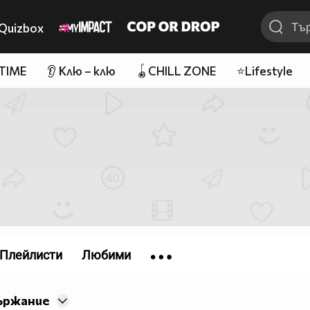
Quizbox
 TIME
👂 Клю – клю
🪀CHILL ZONE
⭐Lifestyle
Плейлисти
Любими
ържание