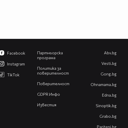
Партньорска
Abv.bg
Facebook
програма
Vesti.bg
Instagram
Политика за
поверителност
Gong.bg
TikTok
Поверителност
Оhnamama.bg
GDPR Инфо
Edna.bg
Известия
Sinoptik.bg
Grabo.bg
Pariteni.bg