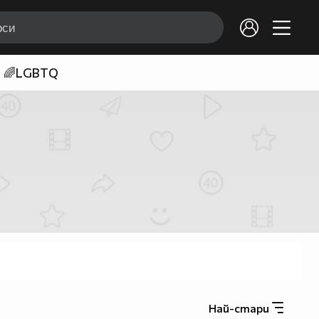
🌈LGBTQ
Най-стари