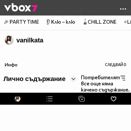
Member of
👾
🎉 PARTY TIME
👂 Клю – клю
🪀CHILL ZONE
⭐Li
vanilkata
Инфо
СЛЕДВАЙ
0
Потребителят
Лично съдържание
все още няма
качено съдържание.