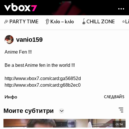
Member of
👾
🎉 PARTY TIME
👂 Клю – клю
🪀CHILL ZONE
⭐Li
vanio159
Anime Fen !!!
Be a best Anime fen in the world !!!
http://www.vbox7.com/card:ga56852d
http://www.vbox7.com/card:g68b2ec0
http://www.vbox7.com/card:g8eb224b
Инфо
СЛЕДВАЙ
5
http://www.vbox7.com/card:g6867455
http://www.vbox7.com/card:gf00ebe4
Моите субтитри
http://www.vbox7.com/card:gb6da1fa
01:54