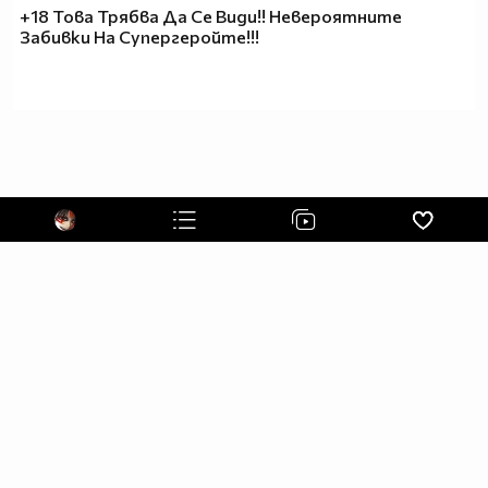
+18 Това Трябва Да Се Види!! Невероятните
Забивки На Супергеройте!!!
Едно 15г. момиче е хванало за ръка 1г. си син. Хората я
наричат уличница. Никой не знае,че тя е била
изнасилена, когато е била на 13. Хората наричат едно
момиче дебело. Никой не знае, че тя има рядко
заболяване, което е причина за нейните килограми.
Хората наричат един стар мъж отвратителен. Никой не