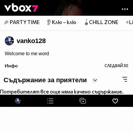
Member of
👾
🎉 PARTY TIME
👂 Клю – клю
🪀CHILL ZONE
⭐Li
vanko128
Welcome to me word
Инфо
СЛЕДВАЙ
30
Съдържание за приятели
Потребителят все още няма качено съдържание.