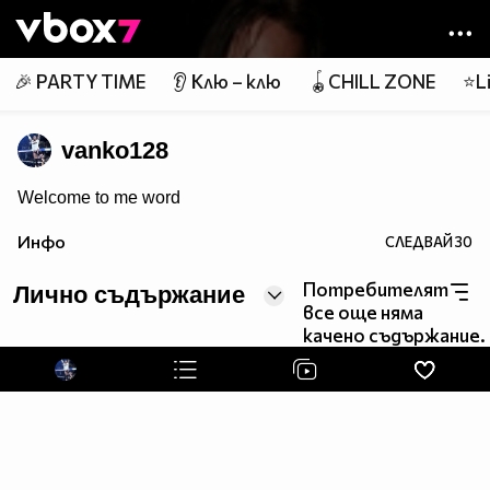
Member of
👾
🎉 PARTY TIME
👂 Клю – клю
🪀CHILL ZONE
⭐Li
vanko128
Welcome to me word
Инфо
СЛЕДВАЙ
30
Потребителят
Лично съдържание
все още няма
качено съдържание.