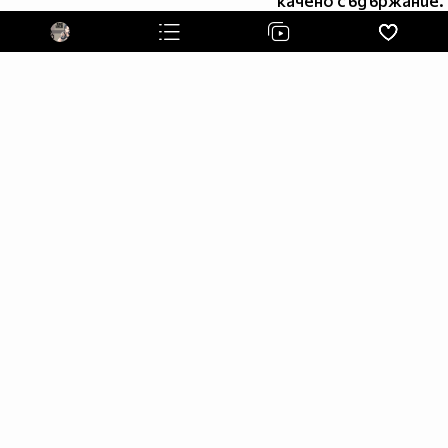
качено съдържание.
╔═══════════════ ೋღ ♥ ღೋ
══════════════╗
♥ Ако обичате някой Толкова много колкото мен
сложете туй в профила си! ♥
╚═══════════════ ೋღ ♥ ღೋ
══════════════╝
╔╗ ╔╗
║║ ║║╔═╦╦╦═╗
║║ ║╚╣║║║║╩╣
╚╝ ╚═╩═╩═╩═╝
╔══╗
║╔╗║