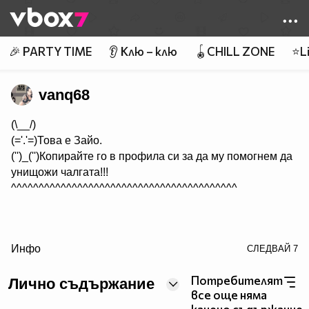
Member of
👾
🎉 PARTY TIME
👂 Клю – клю
🪀CHILL ZONE
⭐Li
vanq68
(\__/)
(='.'=)Това е Зайо.
('')_('')Копирайте го в профила си за да му помогнем да
унищожи чалгата!!!
^^^^^^^^^^^^^^^^^^^^^^^^^^^^^^^^^^^^^^^^^
Инфо
СЛЕДВАЙ
7
src="http://text.glitter-graphics.net/wiggle/i.gif">
Потребителят
Лично съдържание
все още няма