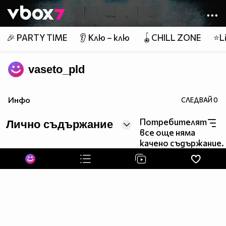
Member of
👾
🎉 PARTY TIME
👂 Клю – клю
🪀CHILL ZONE
⭐Li
vaseto_pld
Инфо
СЛЕДВАЙ
0
Потребителят
Лично съдържание
все още няма
качено съдържание.