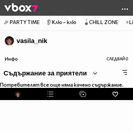
Member of
👾
🎉 PARTY TIME
👂 Клю – клю
🪀CHILL ZONE
⭐Li
vasila_nik
Инфо
СЛЕДВАЙ
0
Съдържание за приятели
Потребителят все още няма качено съдържание.