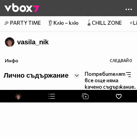
Member of
👾
🎉 PARTY TIME
👂 Клю – клю
🪀CHILL ZONE
⭐Li
vasila_nik
Инфо
СЛЕДВАЙ
0
Потребителят
Лично съдържание
все още няма
качено съдържание.