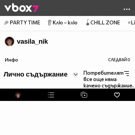
Member of
👾
🎉 PARTY TIME
👂 Клю – клю
🪀CHILL ZONE
⭐Li
vasila_nik
Инфо
СЛЕДВАЙ
0
Потребителят
Лично съдържание
все още няма
качено съдържание.