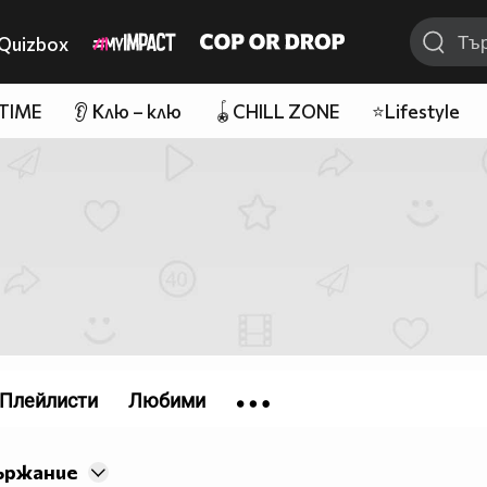
Quizbox
 TIME
👂 Клю – клю
🪀CHILL ZONE
⭐Lifestyle
Плейлисти
Любими
ържание