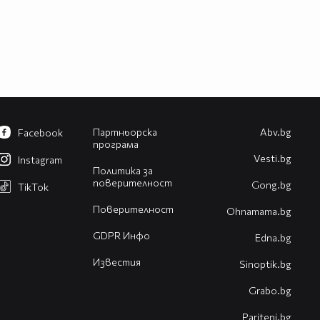
Партньорска
Abv.bg
Facebook
програма
Vesti.bg
Instagram
Политика за
поверителност
Gong.bg
TikTok
Поверителност
Оhnamama.bg
GDPR Инфо
Edna.bg
Известия
Sinoptik.bg
Grabo.bg
Pariteni.bg