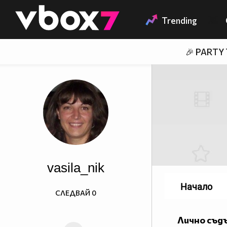
Member of
👾
Trending
🎉 PARTY
vasila_nik
Начало
СЛЕДВАЙ
0
Лично съд