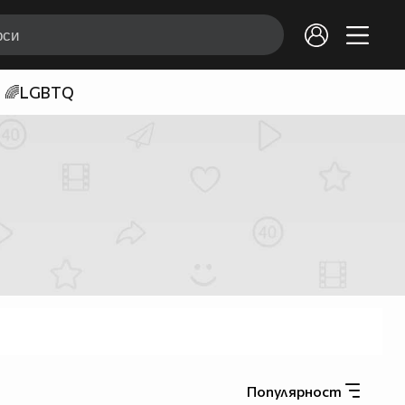
🌈LGBTQ
Популярност